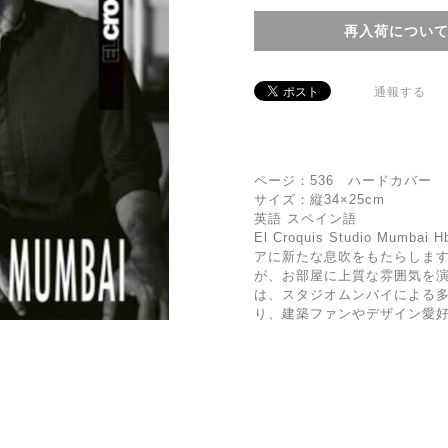
再入荷につい
通報する
ページ：536 ハードカバー
サイズ：縦34×25cm
英語 スペイン語
El Croquis Studio Mumb
アに新たな息吹をもたらしま
が、お部屋に上質な雰囲気を
は、スタジオムンバイによる
り、建築ファンやデザイン愛