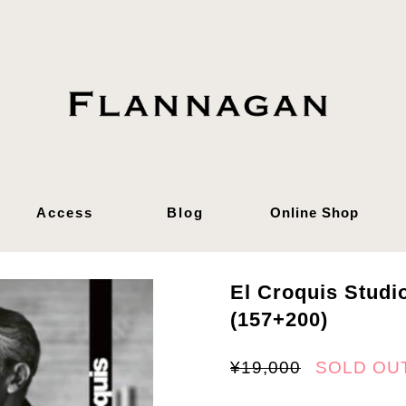
Access
Blog
Online Shop
El Croquis Stud
(157+200)
¥19,000
SOLD OU