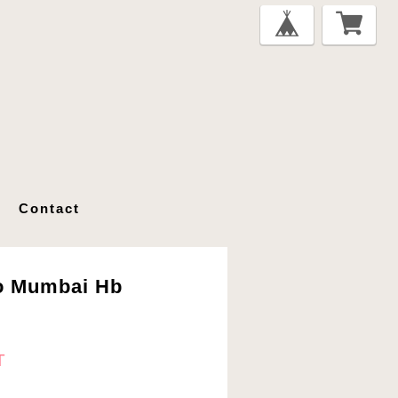
Contact
io Mumbai Hb
T